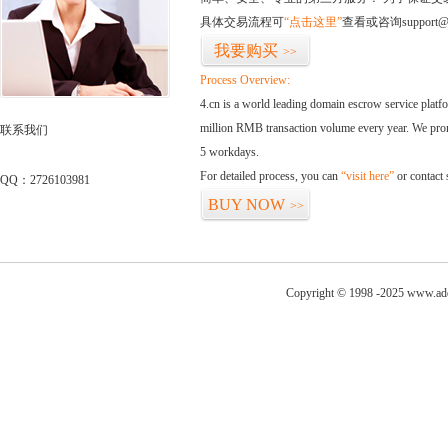
具体交易流程可
“点击这里”
查看或咨询support@
我要购买
>>
Process Overview:
4.cn is a world leading domain escrow service plat
million RMB transaction volume every year. We promi
联系我们
5 workdays.
For detailed process, you can
“visit here”
or contact
QQ：2726103981
BUY NOW
>>
Copyright © 1998 -2025 www.addi